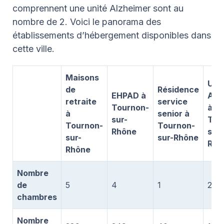
comprennent une unité Alzheimer sont au
nombre de 2. Voici le panorama des
établissements d’hébergement disponibles dans
cette ville.
Maisons
Uni
de
Résidence
EHPAD à
Alz
retraite
service
Tournon-
à
à
senior à
sur-
Tou
Tournon-
Tournon-
Rhône
sur-
sur-
sur-Rhône
Rhô
Rhône
Nombre
de
5
4
1
2
chambres
Nombre