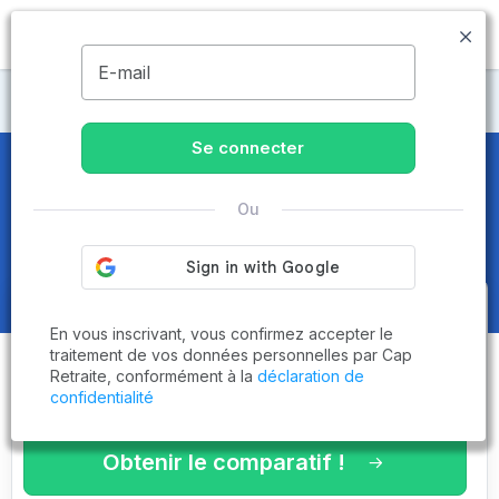
MENU
E-mail
Maisons de retraite Ardèche
Se connecter
Maisons de retraite et EHPAD
à
Ou
Tournon-sur-Rhône (07300)
Obtenez le
comparatif des
En vous inscrivant, vous confirmez accepter le
établissements
adaptés à vos
traitement de vos données personnelles par Cap
Retraite, conformément à la
déclaration de
critères en 3 minutes !
confidentialité
Obtenir le comparatif !