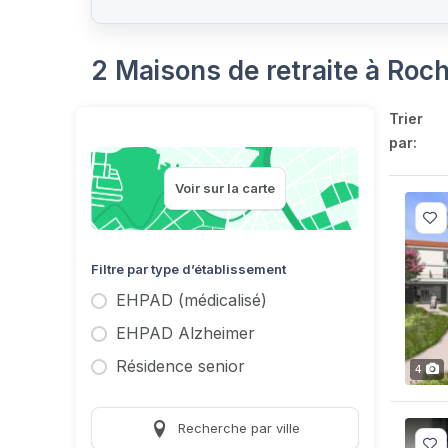
2 Maisons de retraite à Ro
Trier
par:
Voir sur la carte
Filtre par type d’établissement
EHPAD (médicalisé)
EHPAD Alzheimer
Résidence senior
4
Recherche par ville