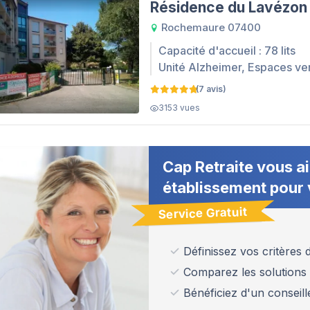
Résidence du Lavézon
Rochemaure 07400
Capacité d'accueil : 78 lits
Unité Alzheimer, Espaces ve
(7 avis)
3153 vues
Cap Retraite vous ai
établissement pour 
Service Gratuit
Définissez vos critères
Comparez les solutions
Bénéficiez d'un conseill