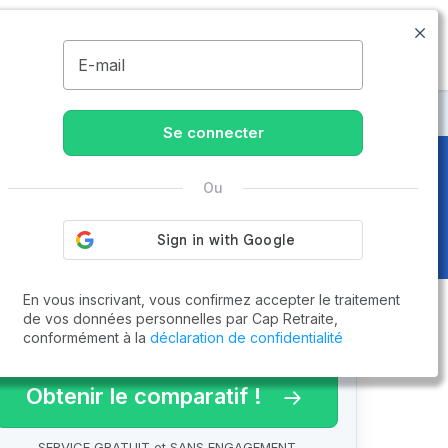
09.74.59.59.57
Disponible de 8h à 20h
MENU
E-mail
hemaure
Se connecter
Ou
)
En vous inscrivant, vous confirmez accepter le traitement
de vos données personnelles par Cap Retraite,
conformément à la
déclaration de confidentialité
arif 2026 !
Obtenir le comparatif !
SERVICE GRATUIT et SANS ENGAGEMENT