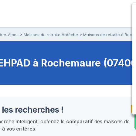
ône-Alpes
Maisons de retraite Ardèche
Maisons de retraite à Roc
t EHPAD
à Rochemaure (07400
T
 les recherches !
rche intelligent,
obtenez le
comparatif
des maisons de
s à
vos critères.