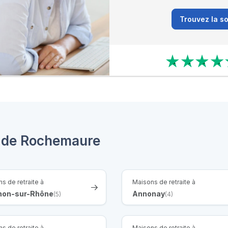
Trouvez la so
s de Rochemaure
s de retraite à
Maisons de retraite à
non-sur-Rhône
Annonay
(5)
(4)
s de retraite à
Maisons de retraite à