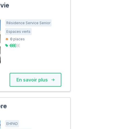
lvie
Résidence Service Senior
Espaces verts
0
places
En savoir plus
ère
EHPAD