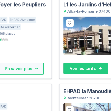
oyer les Peupliers
Lf les Jardins d'He
Alba-la-Romaine 07400
HPAD
EHPAD Alzheimer
ité Alzheimer
105
places
4
Voir les tarifs
En savoir plus
EHPAD la Manoudi
Montélimar 26200
HPAD