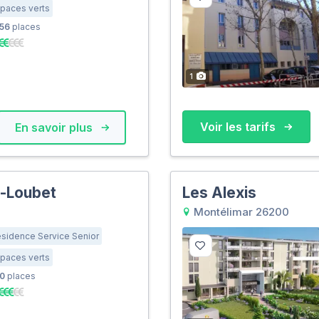
paces verts
56
places
1
Voir les tarifs
En savoir plus
-Loubet
Les Alexis
Montélimar 26200
sidence Service Senior
paces verts
0
places