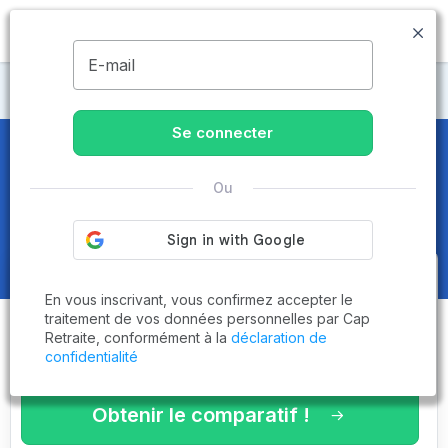
MENU
E-mail
Maisons de retraite Aube
Se connecter
Maisons de retraite et EHPAD
à
Ou
Bréviandes (10800)
Obtenez le
comparatif des
En vous inscrivant, vous confirmez accepter le
établissements
adaptés à vos
traitement de vos données personnelles par Cap
Retraite, conformément à la
déclaration de
critères en 3 minutes !
confidentialité
Obtenir le comparatif !