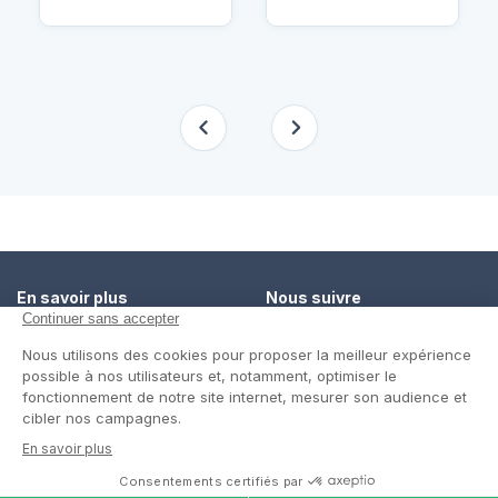
En savoir plus
Nous suivre
Comment ça marche ?
Facebook
Un service de confiance
Twitter
Contact
Blog
© Cap Retraite 2016 - Tous droits réservés •
Espace presse
•
Espace emploi
•
Contact
•
Mentions légales
•
Politique de