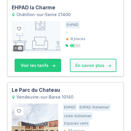
EHPAD la Charme
Châtillon-sur-Seine 21400
EHPAD
0
places
0
Voir les tarifs
En savoir plus
Le Parc du Chateau
Vendeuvre-sur-Barse 10140
EHPAD
EHPAD Alzheimer
Unité Alzheimer
Espaces verts
72
places