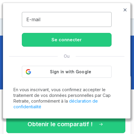
MENU
E-mail
Maisons de retraite Aube
Se connecter
Maisons de retraite et EHPAD
à
Ou
Essoyes (10360)
Obtenez le
comparatif des
En vous inscrivant, vous confirmez accepter le
établissements
adaptés à vos
traitement de vos données personnelles par Cap
Retraite, conformément à la
déclaration de
critères en 3 minutes !
confidentialité
Obtenir le comparatif !