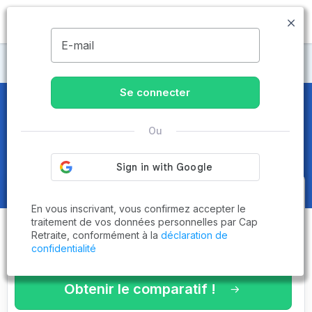
MENU
E-mail
Maisons de retraite Aveyron
Se connecter
Maisons de retraite et EHPAD
à
Ou
Camarès (12360)
Obtenez le
comparatif des
En vous inscrivant, vous confirmez accepter le
établissements
adaptés à vos
traitement de vos données personnelles par Cap
Retraite, conformément à la
déclaration de
critères en 3 minutes !
confidentialité
Obtenir le comparatif !