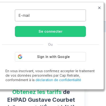
02.61.88.00.86
Disponible de 8h à 20h
MENU
E-mail
EHPAD Gustave Courbet
Se connecter
Ou
Vous cherchez un emploi !
Cap Retraite vous aide à trouver un emploi
Postuler en ligne
En vous inscrivant, vous confirmez accepter le traitement
de vos données personnelles par Cap Retraite,
conformément à la
déclaration de confidentialité
Obtenez les tarifs
de
EHPAD Gustave Courbet