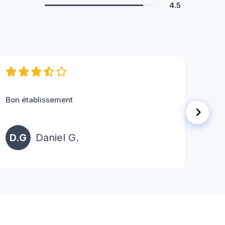
4.5
Bon établissement
Perso
D.G
Daniel G.
P.