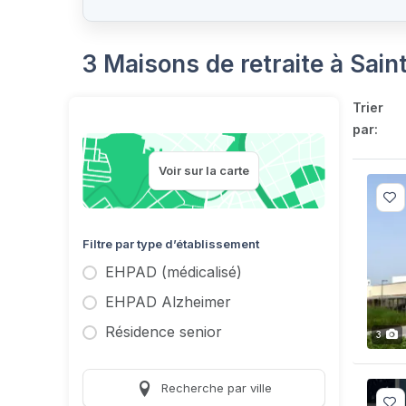
3 Maisons de retraite à Sain
Trier
par:
Voir sur la carte
Filtre par type d’établissement
EHPAD (médicalisé)
EHPAD Alzheimer
Résidence senior
3
Recherche par ville