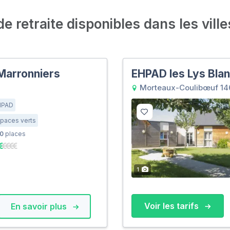
 retraite disponibles dans les ville
Marronniers
EHPAD les Lys Bla
Morteaux-Coulibœuf 14
HPAD
paces verts
0
places
1
Voir les tarifs
En savoir plus