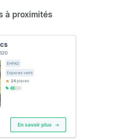
s à proximités
ncs
620
EHPAD
Espaces verts
24
places
En savoir plus