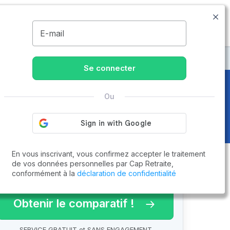
02.61.88.00.86
Disponible de 8h à 20h
MENU
E-mail
Dives
Se connecter
Ou
ves (14170)
En vous inscrivant, vous confirmez accepter le traitement
de vos données personnelles par Cap Retraite,
conformément à la
déclaration de confidentialité
arif 2026 !
Obtenir le comparatif !
SERVICE GRATUIT et SANS ENGAGEMENT