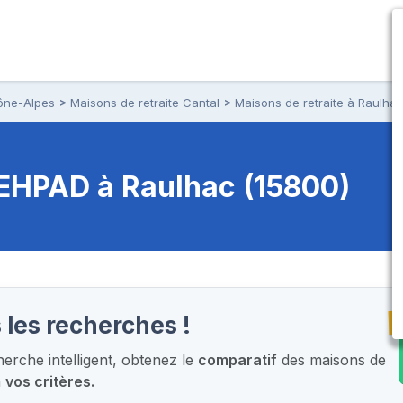
ône-Alpes
Maisons de retraite Cantal
Maisons de retraite à Raulha
t EHPAD
à Raulhac (15800)
T
 les recherches !
rche intelligent,
obtenez le
comparatif
des maisons de
à
vos critères.