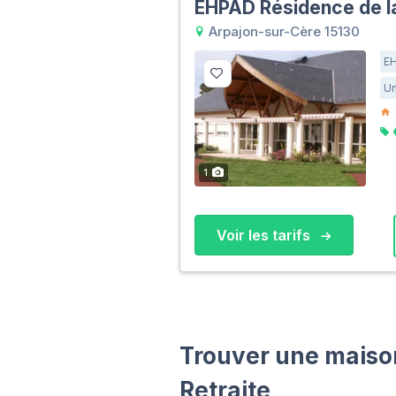
EHPAD Résidence de l
Arpajon-sur-Cère 15130
E
Un
1
Voir les tarifs
Trouver une maison
Retraite