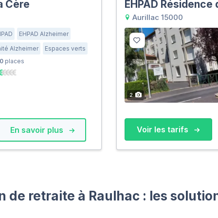
a Cère
EHPAD Résidence 
Aurillac 15000
HPAD
EHPAD Alzheimer
ité Alzheimer
Espaces verts
0
places
2
Voir les tarifs
En savoir plus
 de retraite à Raulhac : les soluti