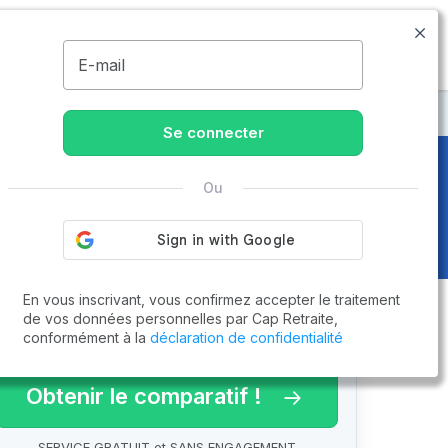
09.74.59.59.57
Disponible de 8h à 20h
MENU
E-mail
c
Se connecter
Ou
En vous inscrivant, vous confirmez accepter le traitement
de vos données personnelles par Cap Retraite,
conformément à la
déclaration de confidentialité
arif 2026 !
Obtenir le comparatif !
SERVICE GRATUIT et SANS ENGAGEMENT