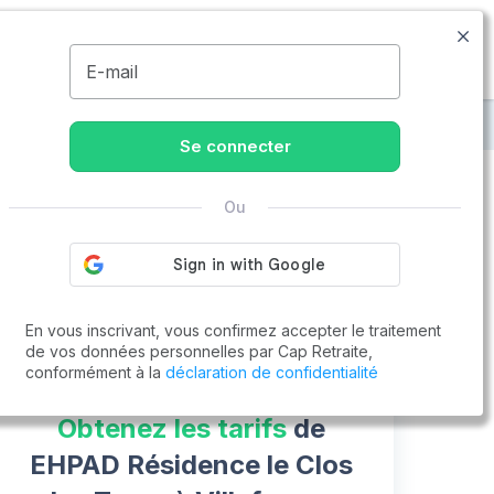
09.77.55.73.00
Disponible de 8h à 20h
MENU
E-mail
an
EHPAD Résidence le Clos des Tours
Se connecter
Ou
Vous cherchez un emploi !
Cap Retraite vous aide à trouver un emploi
Postuler en ligne
En vous inscrivant, vous confirmez accepter le traitement
de vos données personnelles par Cap Retraite,
conformément à la
déclaration de confidentialité
Obtenez les tarifs
de
EHPAD Résidence le Clos