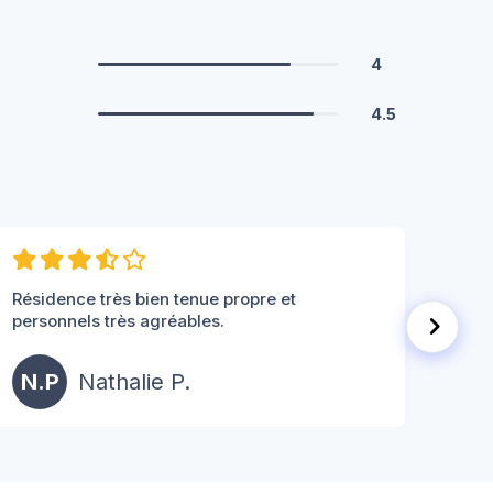
4
4.5
Résidence très bien tenue propre et
bien
personnels très agréables.
M.
N.P
Nathalie P.