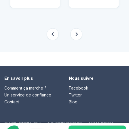
En savoir plus
Nous suivre
Comment ça marche ?
Facebook
Un service de confiance
Twitter
Contact
Blog
© Cap Retraite 2016 - Tous droits réservés •
Espace presse
•
Espace emploi
•
Contact
•
Mentions légales
•
Politique de