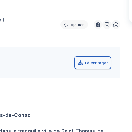
 !
Ajouter
Télécharger
as-de-Conac
dans la tranquille ville de Saint-Thomas-de-