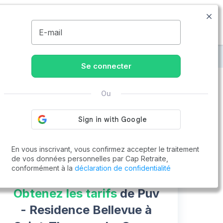
05.79.99.00.10
Disponible de 8h à 20h
MENU
E-mail
à Saint-Thomas-de-Conac
Puv - Residence Bellevue
Se connecter
Ou
Vous cherchez un emploi !
Cap Retraite vous aide à trouver un emploi
Postuler en ligne
En vous inscrivant, vous confirmez accepter le traitement
de vos données personnelles par Cap Retraite,
conformément à la
déclaration de confidentialité
Obtenez les tarifs
de Puv
- Residence Bellevue à