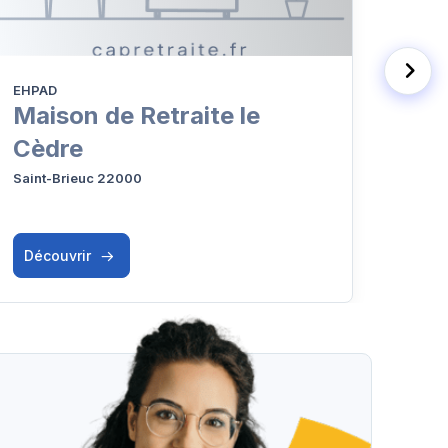
EHPAD
Résid
Maison de Retraite le
Le 
Cèdre
Saint
Saint-Brieuc 22000
Découvrir
Déc