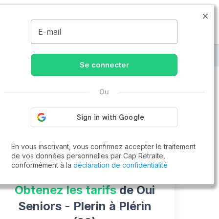
09.74.59.59.57
Disponible de 8h à 20h
MENU
E-mail
niors - Plerin
Se connecter
Ou
Vous cherchez un emploi !
Cap Retraite vous aide à trouver un emploi
Postuler en ligne
En vous inscrivant, vous confirmez accepter le traitement
de vos données personnelles par Cap Retraite,
conformément à la
déclaration de confidentialité
Obtenez les tarifs
de Oui
Seniors - Plerin à Plérin