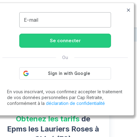
09.77.55.73.00
Disponible de 8h à 20h
MENU
E-mail
Epms les Lauriers Roses
Se connecter
Ou
Vous cherchez un emploi !
Cap Retraite vous aide à trouver un emploi
Postuler en ligne
En vous inscrivant, vous confirmez accepter le traitement
de vos données personnelles par Cap Retraite,
conformément à la
déclaration de confidentialité
Obtenez les tarifs
de
Epms les Lauriers Roses à