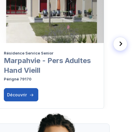
Résidence Service Senior
EHPA
Marpahvie - Pers Adultes
EHP
Hand Vieill
Ca
Périgné 79170
Aulna
Découvrir
Déc