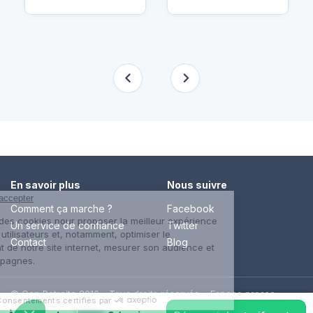
En savoir plus
Nous suivre
Comment ça marche ?
Facebook
Un service de confiance
Twitter
Contact
Blog
© Cap Retraite 2016 - Tous droits réservés •
Espace presse
•
Espace emploi
•
Contact
•
Mentions légales
•
Politique de