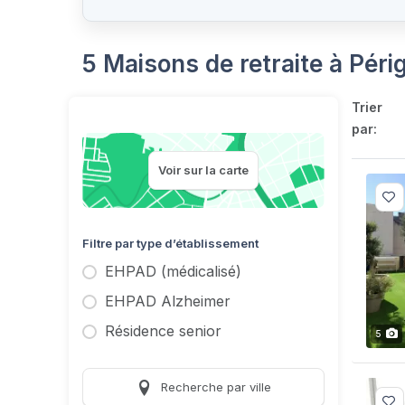
5 Maisons de retraite à Pér
Trier
par:
Voir sur la carte
Filtre par type d’établissement
EHPAD (médicalisé)
EHPAD Alzheimer
Résidence senior
5
Recherche par ville