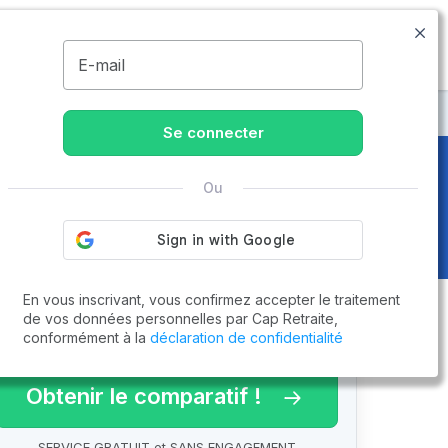
09.77.55.73.00
Disponible de 8h à 20h
MENU
E-mail
x
Se connecter
Ou
En vous inscrivant, vous confirmez accepter le traitement
de vos données personnelles par Cap Retraite,
conformément à la
déclaration de confidentialité
arif 2026 !
Obtenir le comparatif !
SERVICE GRATUIT et SANS ENGAGEMENT