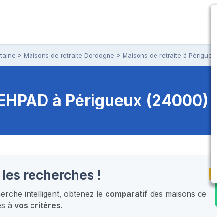
taine
Maisons de retraite Dordogne
Maisons de retraite à Périgueu
t EHPAD
à Périgueux (24000)
T
 les recherches !
rche intelligent,
obtenez le
comparatif
des maisons de
es à
vos critères.