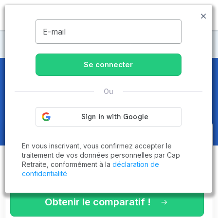
MENU
E-mail
Maisons de retraite Doubs
Se connecter
Maisons de retraite et EHPAD
à
Ou
Avanne-Aveney (25720)
Obtenez le
comparatif des
En vous inscrivant, vous confirmez accepter le
établissements
adaptés à vos
traitement de vos données personnelles par Cap
Retraite, conformément à la
déclaration de
critères en 3 minutes !
confidentialité
Obtenir le comparatif !