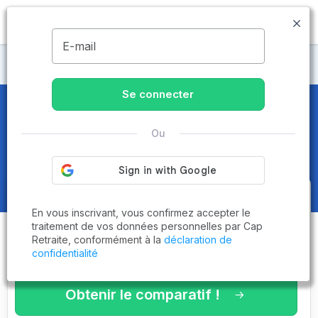
MENU
E-mail
Maisons de retraite Drôme
Se connecter
Maisons de retraite et EHPAD
à
Ou
Bourg-de-Péage (26300)
Obtenez le
comparatif des
En vous inscrivant, vous confirmez accepter le
établissements
adaptés à vos
traitement de vos données personnelles par Cap
Retraite, conformément à la
déclaration de
critères en 3 minutes !
confidentialité
Obtenir le comparatif !