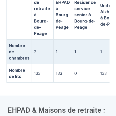
de
EHPAD
Résidence
Unité
retraite
à
service
Alzhei
à
Bourg-
senior à
à Bourg
Bourg-
de-
Bourg-de-
de-Péa
de-
Péage
Péage
Péage
Nombre
de
2
1
1
1
chambres
Nombre
133
133
0
133
de lits
EHPAD & Maisons de retraite :