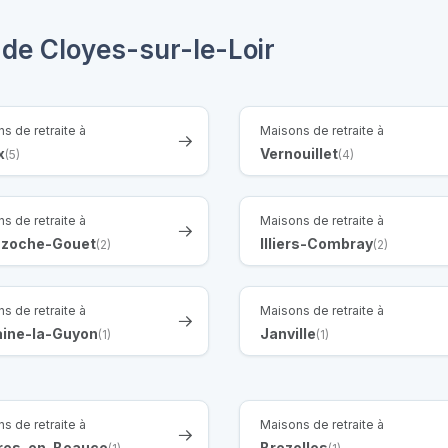
 de Cloyes-sur-le-Loir
s de retraite à
Maisons de retraite à
x
Vernouillet
(5)
(4)
s de retraite à
Maisons de retraite à
azoche-Gouet
Illiers-Combray
(2)
(2)
s de retraite à
Maisons de retraite à
aine-la-Guyon
Janville
(1)
(1)
s de retraite à
Maisons de retraite à
res-en-Beauce
Brezolles