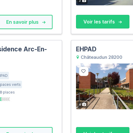
3
Voir les tarifs
En savoir plus
sidence Arc-En-
EHPAD
Châteaudun 28200
HPAD
paces verts
0
places
4