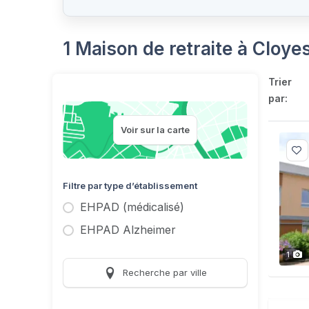
1 Maison de retraite à Cloye
Trier
par:
Voir sur la carte
Filtre par type d’établissement
EHPAD (médicalisé)
EHPAD Alzheimer
1
Recherche par ville