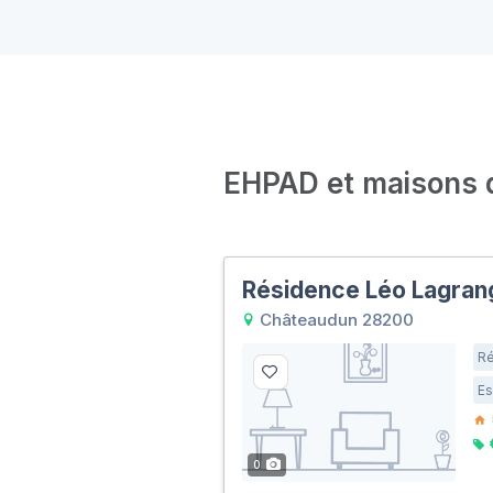
EHPAD et maisons de
Résidence Léo Lagran
Châteaudun 28200
Ré
Es
0