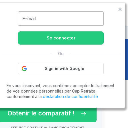
09.74.59.59.57
Disponible de 8h à 20h
MENU
E-mail
-sur-le-Loir
Se connecter
Ou
(28220)
En vous inscrivant, vous confirmez accepter le traitement
de vos données personnelles par Cap Retraite,
conformément à la
déclaration de confidentialité
arif 2026 !
Obtenir le comparatif !
SERVICE GRATUIT et SANS ENGAGEMENT