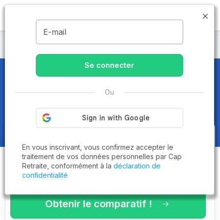
MENU
E-mail
Maisons de retraite Finistère
Se connecter
Maisons de retraite et EHPAD
à
Ou
Camaret-sur-Mer (29570)
Obtenez le
comparatif des
En vous inscrivant, vous confirmez accepter le
établissements
adaptés à vos
traitement de vos données personnelles par Cap
Retraite, conformément à la
déclaration de
critères en 3 minutes !
confidentialité
Obtenir le comparatif !