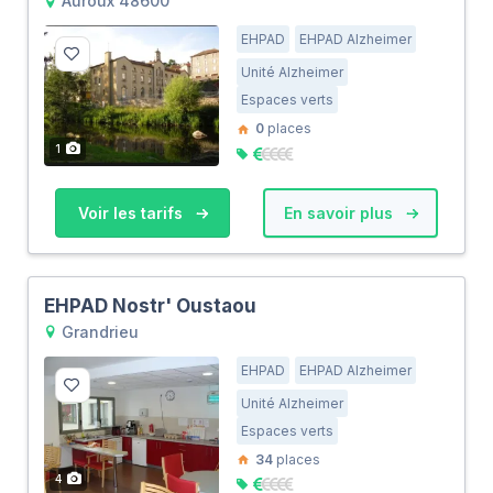
Auroux 48600
EHPAD
EHPAD Alzheimer
Unité Alzheimer
Espaces verts
0
places
1
Voir les tarifs
En savoir plus
EHPAD Nostr' Oustaou
Grandrieu
EHPAD
EHPAD Alzheimer
Unité Alzheimer
Espaces verts
34
places
4