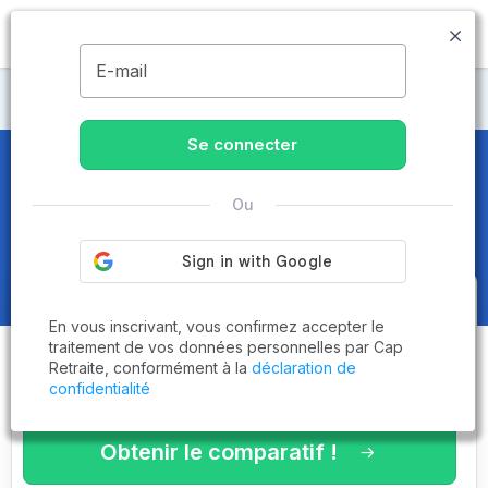
MENU
E-mail
Maisons de retraite Haute-Loire
Se connecter
Maisons de retraite et EHPAD
à
Ou
Pradelles (43420)
Obtenez le
comparatif des
En vous inscrivant, vous confirmez accepter le
établissements
adaptés à vos
traitement de vos données personnelles par Cap
Retraite, conformément à la
déclaration de
critères en 3 minutes !
confidentialité
Obtenir le comparatif !