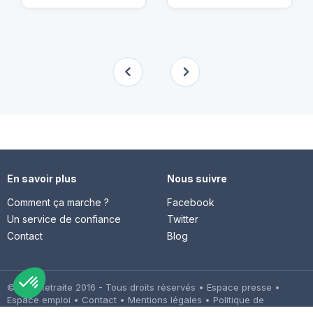
En savoir plus
Nous suivre
Comment ça marche ?
Facebook
Un service de confiance
Twitter
Contact
Blog
© Cap Retraite 2016 - Tous droits réservés •
Espace presse
•
Espace emploi
•
Contact
•
Mentions légales
•
Politique de
confidentialité
•
Cookies
•
Charte des avis