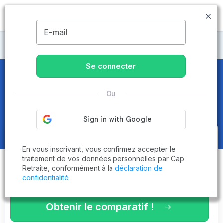
MENU
E-mail
Maisons de retraite Haute-Savoie
Se connecter
Maisons de retraite et EHPAD
à
Ou
Douvaine (74140)
Obtenez le
comparatif des
En vous inscrivant, vous confirmez accepter le
établissements
adaptés à vos
traitement de vos données personnelles par Cap
Retraite, conformément à la
déclaration de
critères en 3 minutes !
confidentialité
Obtenir le comparatif !