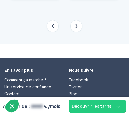
En savoir plus
Nous suivre
Comment ça marche ?
Facebook
Un service de confiance
Twitter
Contact
Blog
À partir de :
####
€ /mois
Découvrir les tarifs
© Cap Retraite 2016 - Tous droits réservés •
Espace presse
•
Espace emploi
•
Contact
•
Mentions légales
•
Politique de
confidentialité
•
Cookies
•
Charte des avis