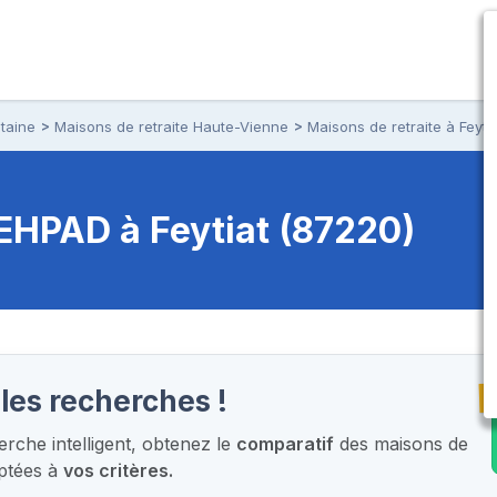
taine
Maisons de retraite Haute-Vienne
Maisons de retraite à Feytia
t EHPAD
à Feytiat (87220)
T
les recherches !
che intelligent,
obtenez le
comparatif
des maisons de
aptées à
vos critères.