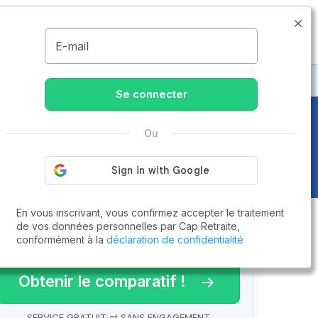
09.74.59.59.57
Disponible de 8h à 20h
MENU
E-mail
t
Se connecter
Ou
En vous inscrivant, vous confirmez accepter le traitement
de vos données personnelles par Cap Retraite,
conformément à la
déclaration de confidentialité
arif 2026 !
Obtenir le comparatif !
SERVICE GRATUIT et SANS ENGAGEMENT