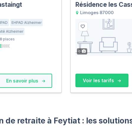
astaingt
Résidence les Cas
Limoges 87000
HPAD
EHPAD Alzheimer
ité Alzheimer
0
places
0
Voir les tarifs
En savoir plus
de retraite à Feytiat : les solutio