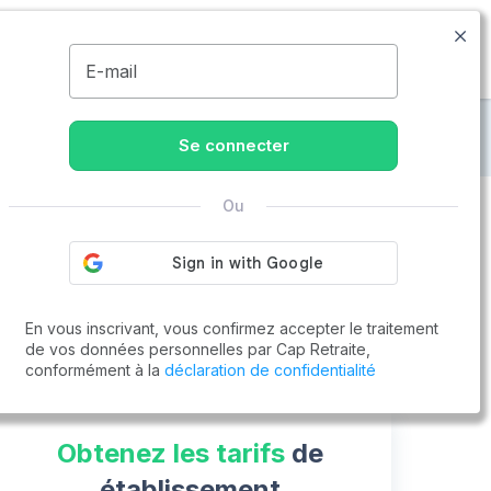
09.74.59.59.57
Disponible de 8h à 20h
MENU
E-mail
-Junien
Se connecter
Ou
Vous cherchez un emploi !
Cap Retraite vous aide à trouver un emploi
En vous inscrivant, vous confirmez accepter le traitement
Postuler en ligne
de vos données personnelles par Cap Retraite,
conformément à la
déclaration de confidentialité
Obtenez les tarifs
de
établissement