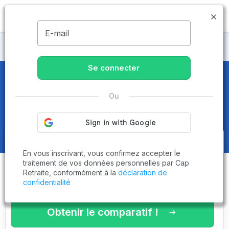
MENU
E-mail
Maisons de retraite Hérault
Se connecter
Maisons de retraite et EHPAD
à
Ou
Murviel-lès-Béziers (34490)
Obtenez le
comparatif des
En vous inscrivant, vous confirmez accepter le
établissements
adaptés à vos
traitement de vos données personnelles par Cap
Retraite, conformément à la
déclaration de
critères en 3 minutes !
confidentialité
Obtenir le comparatif !