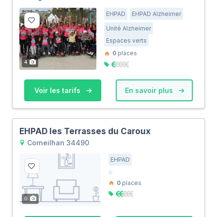
EHPAD
EHPAD Alzheimer
Unité Alzheimer
Espaces verts
0
places
4
Voir les tarifs
En savoir plus
EHPAD les Terrasses du Caroux
Corneilhan 34490
EHPAD
0
places
0