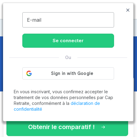
MENU
E-mail
Maisons de retraite Manche
Se connecter
Maisons de retraite et EHPAD
à
Ou
Graignes-Mesnil-Angot (50620)
Obtenez le
comparatif des
En vous inscrivant, vous confirmez accepter le
établissements
adaptés à vos
traitement de vos données personnelles par Cap
Retraite, conformément à la
déclaration de
critères en 3 minutes !
confidentialité
Obtenir le comparatif !