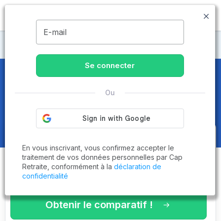
MENU
E-mail
Maisons de retraite Mayenne
Se connecter
Maisons de retraite et EHPAD
à
Ou
Villaines-la-Juhel (53700)
Obtenez le
comparatif des
En vous inscrivant, vous confirmez accepter le
établissements
adaptés à vos
traitement de vos données personnelles par Cap
Retraite, conformément à la
déclaration de
critères en 3 minutes !
confidentialité
Obtenir le comparatif !