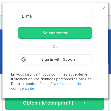
MENU
E-mail
Maisons de retraite Morbihan
Se connecter
Maisons de retraite et EHPAD
à
Ou
Guer (56380)
Obtenez le
comparatif des
En vous inscrivant, vous confirmez accepter le
établissements
adaptés à vos
traitement de vos données personnelles par Cap
Retraite, conformément à la
déclaration de
critères en 3 minutes !
confidentialité
Obtenir le comparatif !