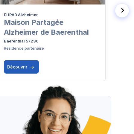
EHPAD Alzheimer
EHPA
Maison Partagée
EHP
Alzheimer de Baerenthal
Montb
Baerenthal 57230
Résidence partenaire
Découvrir
Déc