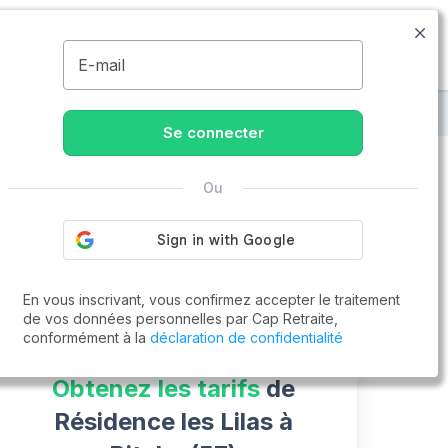
09.74.59.59.57
Disponible de 8h à 20h
MENU
E-mail
es Lilas
Se connecter
Ou
Vous cherchez un emploi !
Cap Retraite vous aide à trouver un emploi
Postuler en ligne
En vous inscrivant, vous confirmez accepter le traitement
de vos données personnelles par Cap Retraite,
conformément à la
déclaration de confidentialité
Obtenez les tarifs
de
Résidence les Lilas à