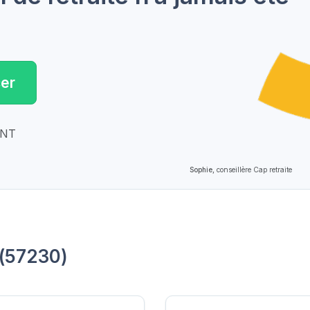
er
ENT
Sophie,
conseillère Cap retraite
e(57230)