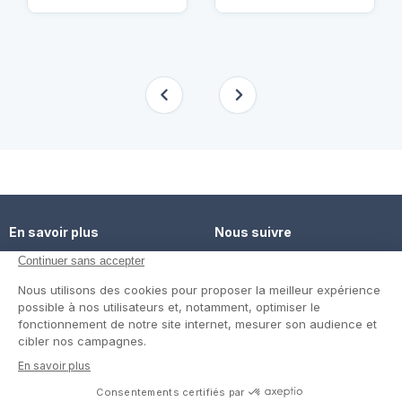
En savoir plus
Nous suivre
Comment ça marche ?
Facebook
Un service de confiance
Twitter
Contact
Blog
© Cap Retraite 2016 - Tous droits réservés •
Espace presse
•
Espace emploi
•
Contact
•
Mentions légales
•
Politique de