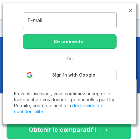
MENU
E-mail
Maisons de retraite Moselle
Se connecter
Maisons de retraite et EHPAD
à
Ou
Creutzwald (57150)
Obtenez le
comparatif des
En vous inscrivant, vous confirmez accepter le
établissements
adaptés à vos
traitement de vos données personnelles par Cap
Retraite, conformément à la
déclaration de
critères en 3 minutes !
confidentialité
Obtenir le comparatif !