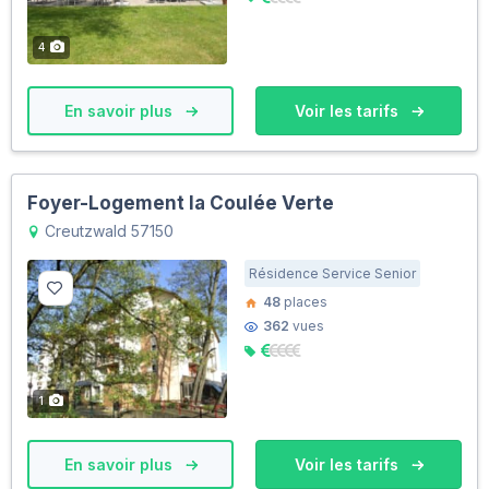
4
En savoir plus
Voir les tarifs
Foyer-Logement la Coulée Verte
Creutzwald 57150
Résidence Service Senior
48
places
362
vues
1
En savoir plus
Voir les tarifs