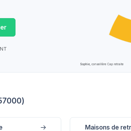
er
ENT
Sophie,
conseillère Cap retraite
(57000)
e
Maisons de ret