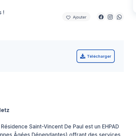
 !
Ajouter
Télécharger
Metz
la Résidence Saint-Vincent De Paul est un EHPAD
nnes Âgées Dépendantes) offrant des services