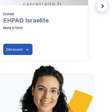
EHPAD
EHPA
EHPAD Israelite
EH
Metz 57000
Metz 
Découvrir
Déc