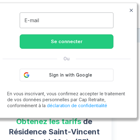
09.74.59.59.57
Disponible de 8h à 20h
MENU
E-mail
int-Vincent de Paul
Se connecter
Ou
Vous cherchez un emploi !
Cap Retraite vous aide à trouver un emploi
Postuler en ligne
En vous inscrivant, vous confirmez accepter le traitement
de vos données personnelles par Cap Retraite,
conformément à la
déclaration de confidentialité
Obtenez les tarifs
de
Résidence Saint-Vincent