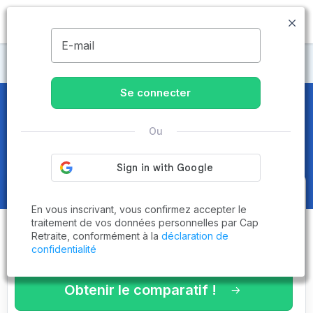
MENU
E-mail
Maisons de retraite Orne
Se connecter
Maisons de retraite et EHPAD
à
Saint-Georges-des-Groseillers
Ou
(61100)
Obtenez le
comparatif des
En vous inscrivant, vous confirmez accepter le
établissements
adaptés à vos
traitement de vos données personnelles par Cap
Retraite, conformément à la
déclaration de
critères en 3 minutes !
confidentialité
Obtenir le comparatif !