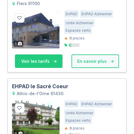
Flers 61100
EHPAD
EHPAD Alzheimer
Unité Alzheimer
Espaces verts
0
places
1
Voir les tarifs
En savoir plus
EHPAD le Sacré Coeur
Athis-de-l'Orne 61430
EHPAD
EHPAD Alzheimer
Unité Alzheimer
Espaces verts
0
places
5