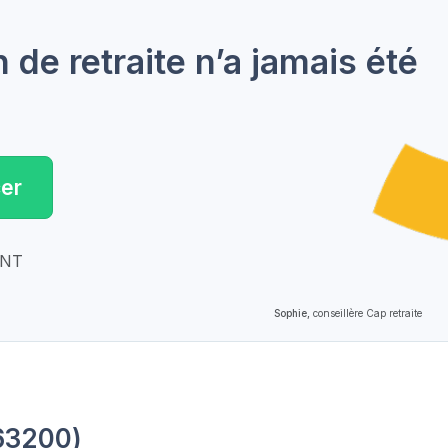
de retraite n’a jamais été
er
ENT
Sophie,
conseillère Cap retraite
63200)