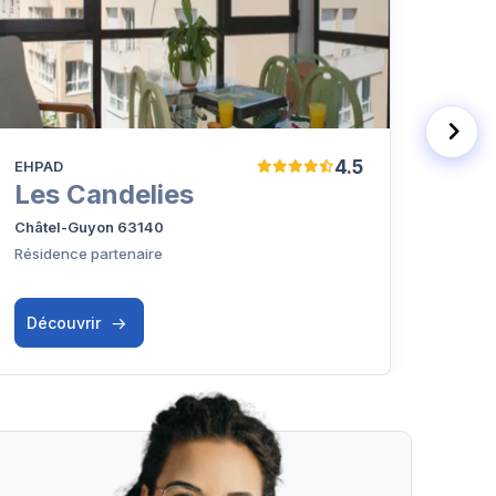
4.5
EHPAD
EHPA
Les Candelies
EHP
Châtel-Guyon 63140
Volvi
Résidence partenaire
Découvrir
Déc