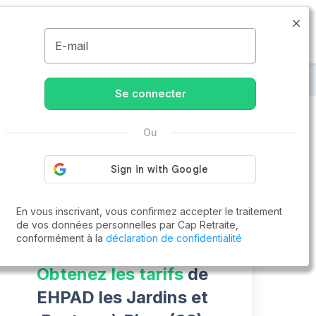
09.77.55.73.00
Disponible de 8h à 20h
MENU
E-mail
Riom
EHPAD les Jardins et Pasteur
Se connecter
Ou
Vous cherchez un emploi !
Cap Retraite vous aide à trouver un emploi
Postuler en ligne
En vous inscrivant, vous confirmez accepter le traitement
de vos données personnelles par Cap Retraite,
conformément à la
déclaration de confidentialité
Obtenez les tarifs
de
EHPAD les Jardins et