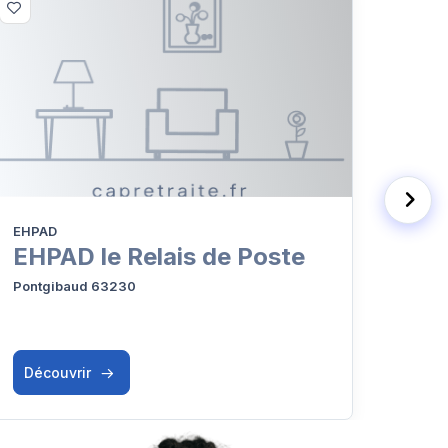
EHPAD
EHPA
EHPAD le Relais de Poste
EH
Boi
Pontgibaud 63230
Ceyra
Découvrir
Déc