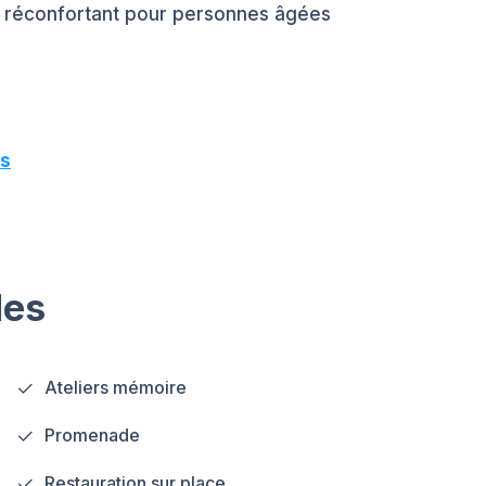
e réconfortant pour personnes âgées
us
les
Ateliers mémoire
Promenade
Restauration sur place