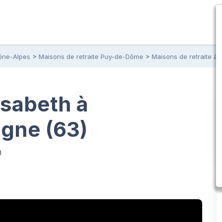
ône-Alpes
Maisons de retraite Puy-de-Dôme
Maisons de retraite à
sabeth à
gne (63)
0