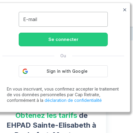
09.77.55.73.00
Disponible de 8h à 20h
MENU
E-mail
 Rochefort-Montagne
EHPAD Sainte-Elisabeth
Se connecter
Ou
Vous cherchez un emploi !
Cap Retraite vous aide à trouver un emploi
Postuler en ligne
En vous inscrivant, vous confirmez accepter le traitement
de vos données personnelles par Cap Retraite,
conformément à la
déclaration de confidentialité
Obtenez les tarifs
de
EHPAD Sainte-Elisabeth à