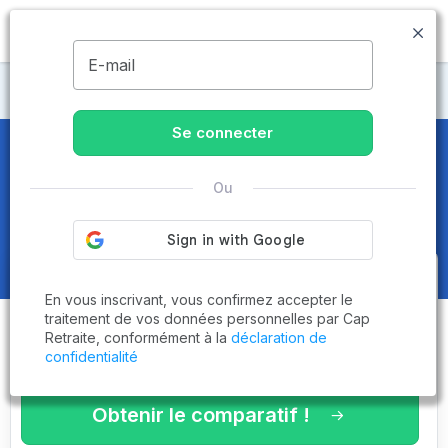
MENU
E-mail
Maisons de retraite Puy-de-Dôme
Se connecter
Maisons de retraite et EHPAD
à
Ou
Saint-Nectaire (63710)
Obtenez le
comparatif des
En vous inscrivant, vous confirmez accepter le
établissements
adaptés à vos
traitement de vos données personnelles par Cap
Retraite, conformément à la
déclaration de
critères en 3 minutes !
confidentialité
Obtenir le comparatif !