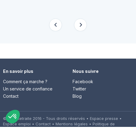
En savoir plus
Nous suivre
Comment ça marche ?
Facebook
Un service de confiance
Twitter
Contact
Blog
© Cap Retraite 2016 - Tous droits réservés •
Espace presse
•
Espace emploi
•
Contact
•
Mentions légales
•
Politique de
confidentialité
•
Cookies
•
Charte des avis