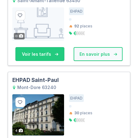
Saint-Amant-Tallende 63450
EHPAD
92
places
0
Voir les tarifs
En savoir plus
EHPAD Saint-Paul
Mont-Dore 63240
EHPAD
30
places
4