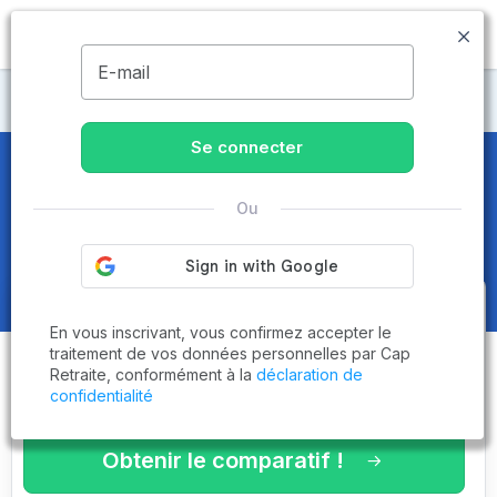
MENU
E-mail
Maisons de retraite Rhône
Se connecter
Maisons de retraite et EHPAD
à
Ou
Larajasse (69590)
Obtenez le
comparatif des
En vous inscrivant, vous confirmez accepter le
établissements
adaptés à vos
traitement de vos données personnelles par Cap
Retraite, conformément à la
déclaration de
critères en 3 minutes !
confidentialité
Obtenir le comparatif !