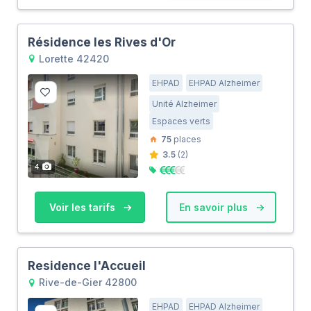
Résidence les Rives d'Or
Lorette 42420
EHPAD
EHPAD Alzheimer
Unité Alzheimer
Espaces verts
75
places
3.5
(2)
4
Voir les tarifs
En savoir plus
Residence l'Accueil
Rive-de-Gier 42800
EHPAD
EHPAD Alzheimer