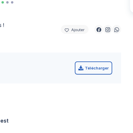
 !
Ajouter
Télécharger
nest