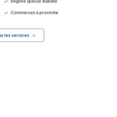
Régime spécial diabète
Commerces à proximité
us les services