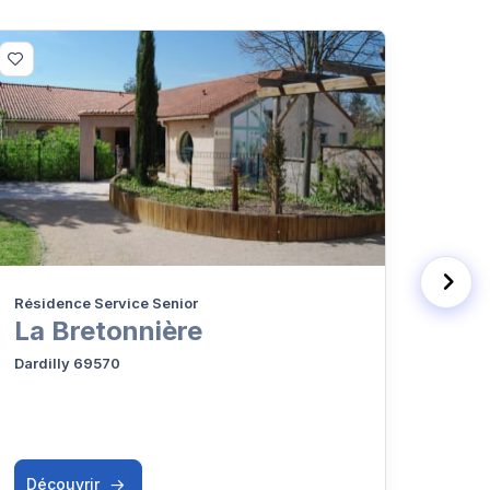
Résidence Service Senior
EHPA
La Bretonnière
EH
Dardilly 69570
Chass
Découvrir
Déc