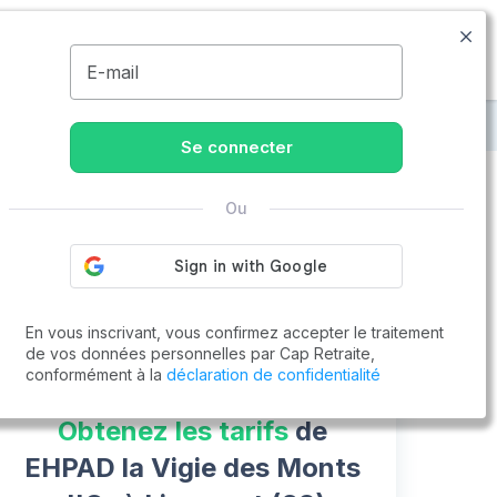
04.81.68.19.94
Disponible de 8h à 20h
MENU
E-mail
t
EHPAD la Vigie des Monts d'Or
Se connecter
Ou
Vous cherchez un emploi !
Cap Retraite vous aide à trouver un emploi
Postuler en ligne
En vous inscrivant, vous confirmez accepter le traitement
de vos données personnelles par Cap Retraite,
conformément à la
déclaration de confidentialité
Obtenez les tarifs
de
EHPAD la Vigie des Monts