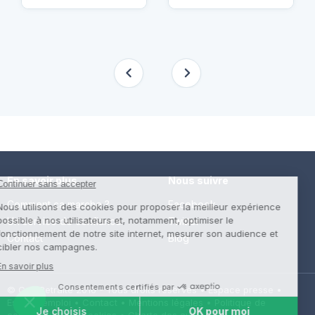
En savoir plus
Nous suivre
Comment ça marche ?
Facebook
Un service de confiance
Twitter
Contact
Blog
© Cap Retraite 2016 - Tous droits réservés •
Espace presse
•
Espace emploi
•
Contact
•
Mentions légales
•
Politique de