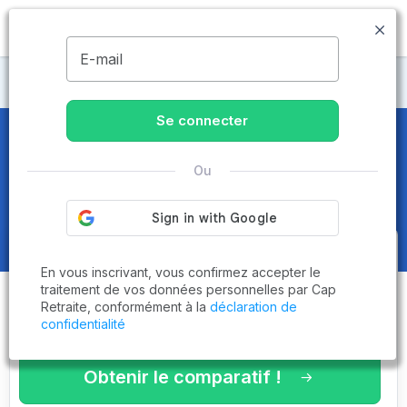
MENU
E-mail
Maisons de retraite Savoie
Se connecter
Maisons de retraite et EHPAD
à
Ou
Flumet (73590)
Obtenez le
comparatif des
En vous inscrivant, vous confirmez accepter le
établissements
adaptés à vos
traitement de vos données personnelles par Cap
Retraite, conformément à la
déclaration de
critères en 3 minutes !
confidentialité
Obtenir le comparatif !