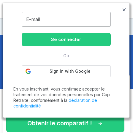
MENU
E-mail
Maisons de retraite Tarn-et-Garonne
Se connecter
Maisons de retraite et EHPAD
à
Ou
Caylus (82160)
Obtenez le
comparatif des
En vous inscrivant, vous confirmez accepter le
établissements
adaptés à vos
traitement de vos données personnelles par Cap
Retraite, conformément à la
déclaration de
critères en 3 minutes !
confidentialité
Obtenir le comparatif !