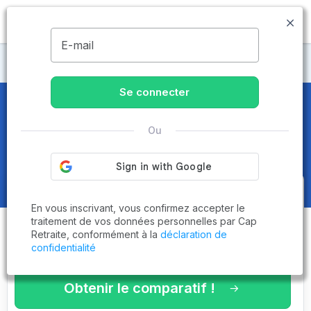
MENU
E-mail
Maisons de retraite Tarn-et-Garonne
Se connecter
Maisons de retraite et EHPAD
à
Ou
Montaigu-de-Quercy (82150)
Obtenez le
comparatif des
En vous inscrivant, vous confirmez accepter le
établissements
adaptés à vos
traitement de vos données personnelles par Cap
Retraite, conformément à la
déclaration de
critères en 3 minutes !
confidentialité
Obtenir le comparatif !