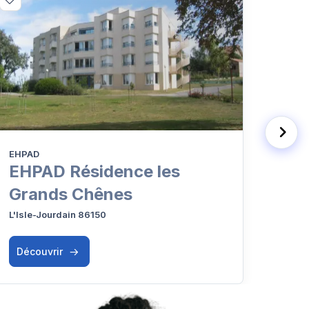
EHPAD
Résid
EHPAD Résidence les
Rés
Grands Chênes
Ch
L'Isle-Jourdain 86150
L'Isl
Découvrir
Déc