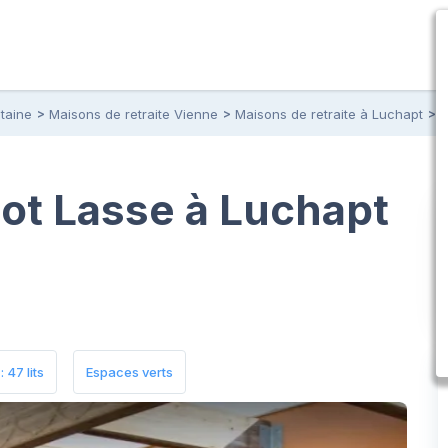
taine
Maisons de retraite Vienne
Maisons de retraite à Luchapt
R
ot Lasse à Luchapt
 47 lits
Espaces verts