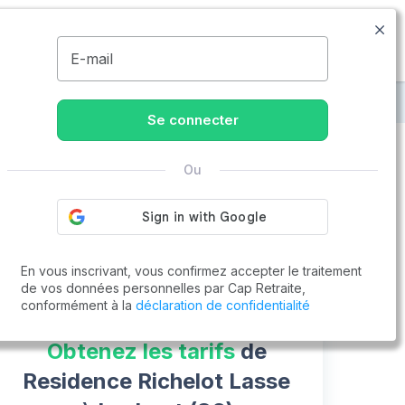
05.79.98.00.06
Disponible de 8h à 20h
MENU
E-mail
esidence Richelot Lasse
Se connecter
Ou
Vous cherchez un emploi !
Cap Retraite vous aide à trouver un emploi
Postuler en ligne
En vous inscrivant, vous confirmez accepter le traitement
de vos données personnelles par Cap Retraite,
conformément à la
déclaration de confidentialité
Obtenez les tarifs
de
Residence Richelot Lasse