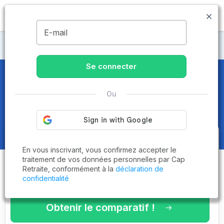
MENU
E-mail
Maisons de retraite Vienne
Se connecter
Maisons de retraite et EHPAD
à
Ou
L'Isle-Jourdain (86150)
Obtenez le
comparatif des
En vous inscrivant, vous confirmez accepter le
établissements
adaptés à vos
traitement de vos données personnelles par Cap
Retraite, conformément à la
déclaration de
critères en 3 minutes !
confidentialité
Obtenir le comparatif !