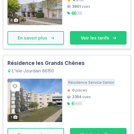
3901
vues
6
En savoir plus
Voir les tarifs
Résidence les Grands Chênes
L'Isle-Jourdain 86150
Résidence Service Senior
0
places
2354
vues
1