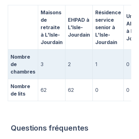
Maisons
Résidence
Unit
de
EHPAD à
service
Alzh
retraite
L'Isle-
senior à
à L'I
à L'Isle-
Jourdain
L'Isle-
Jour
Jourdain
Jourdain
Nombre
de
3
2
1
0
chambres
Nombre
62
62
0
0
de lits
Questions fréquentes