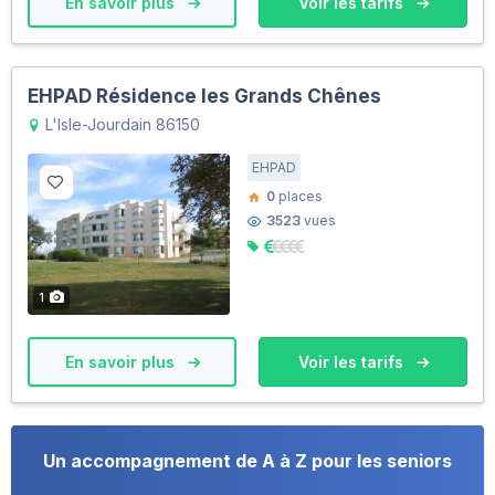
En savoir plus
Voir les tarifs
EHPAD Résidence les Grands Chênes
L'Isle-Jourdain 86150
EHPAD
0
places
3523
vues
1
En savoir plus
Voir les tarifs
Un accompagnement de A à Z pour les seniors