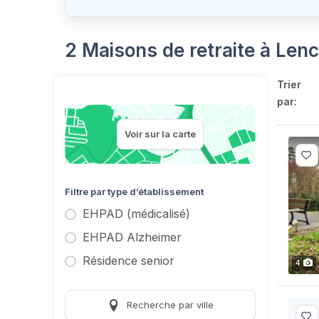
2 Maisons de retraite à Lenc
Trier
par:
Voir sur la carte
Filtre par type d’établissement
EHPAD (médicalisé)
EHPAD Alzheimer
Résidence senior
4
Recherche par ville