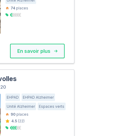
Unité Alzheimer
74
places
En savoir plus
volles
420
EHPAD
EHPAD Alzheimer
Unité Alzheimer
Espaces verts
90
places
4.5
(22)