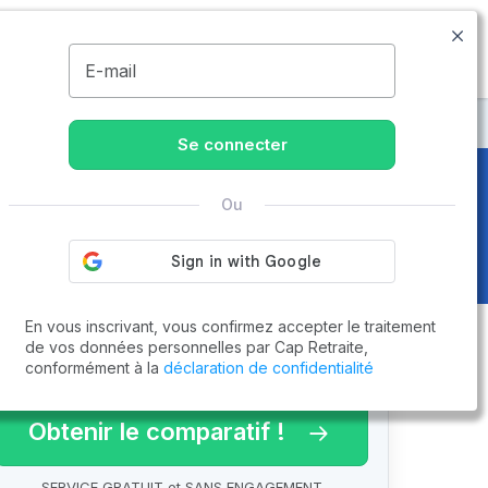
05.79.98.00.06
Disponible de 8h à 20h
MENU
E-mail
Se connecter
Ou
En vous inscrivant, vous confirmez accepter le traitement
de vos données personnelles par Cap Retraite,
conformément à la
déclaration de confidentialité
arif 2026 !
Obtenir le comparatif !
SERVICE GRATUIT et SANS ENGAGEMENT