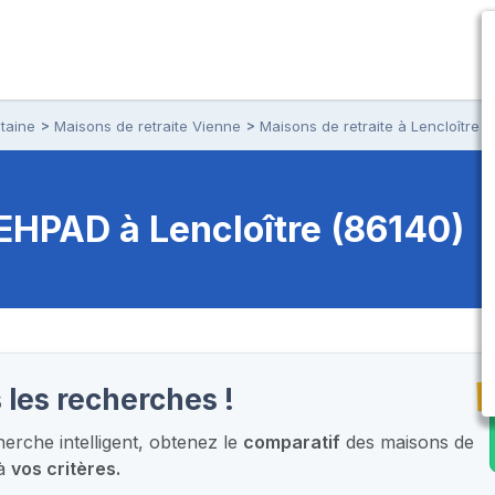
taine
Maisons de retraite Vienne
Maisons de retraite à Lencloître
t EHPAD
à Lencloître (86140)
T
 les recherches !
rche intelligent,
obtenez le
comparatif
des maisons de
 à
vos critères.