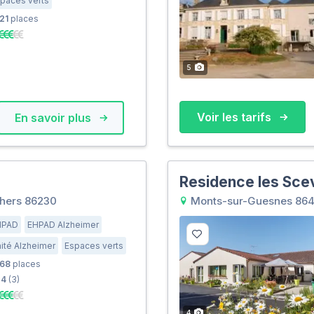
paces verts
21
places
5
Voir les tarifs
En savoir plus
Residence les Sce
chers 86230
Monts-sur-Guesnes 86
HPAD
EHPAD Alzheimer
ité Alzheimer
Espaces verts
68
places
4
(3)
4