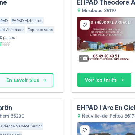
ine
EHPAD Théodore A
Mirebeau 86110
HPAD
EHPAD Alzheimer
ité Alzheimer
Espaces verts
0
places
1
Voir les tarifs
En savoir plus
rtin
EHPAD l'Arc En Cie
chers 86230
Neuville-de-Poitou 861
sidence Service Senior