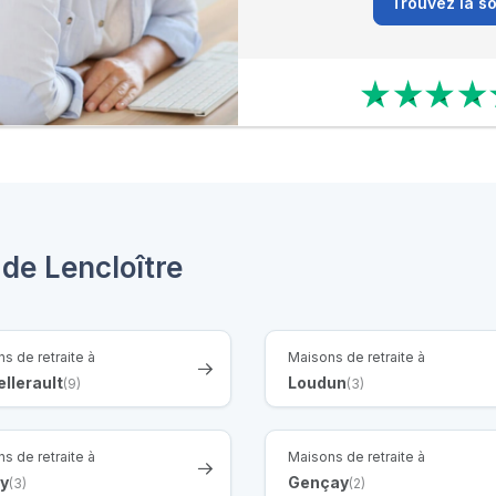
Trouvez la so
de Lencloître
s de retraite à
Maisons de retraite à
llerault
Loudun
(9)
(3)
s de retraite à
Maisons de retraite à
ay
Gençay
(3)
(2)