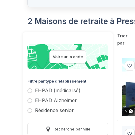
2 Maisons de retraite à Pre
Trier
par:
Voir sur la carte
Filtre par type d’établissement
EHPAD (médicalisé)
EHPAD Alzheimer
Résidence senior
5
Recherche par ville