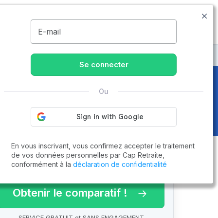
05.79.98.00.06
Disponible de 8h à 20h
MENU
E-mail
Se connecter
Ou
En vous inscrivant, vous confirmez accepter le traitement
de vos données personnelles par Cap Retraite,
conformément à la
déclaration de confidentialité
arif 2026 !
Obtenir le comparatif !
SERVICE GRATUIT et SANS ENGAGEMENT