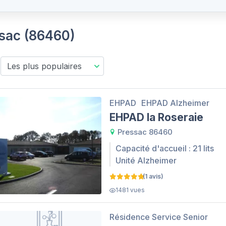
ssac (86460)
EHPAD
EHPAD Alzheimer
EHPAD la Roseraie
Pressac 86460
Capacité d'accueil : 21 lits
Unité Alzheimer
(1 avis)
1481 vues
Résidence Service Senior