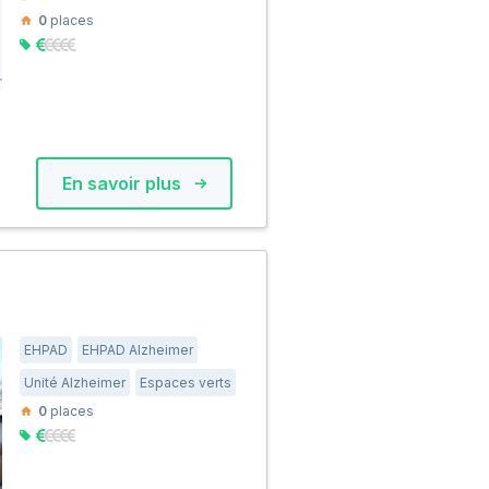
0
places
En savoir plus
EHPAD
EHPAD Alzheimer
Unité Alzheimer
Espaces verts
0
places