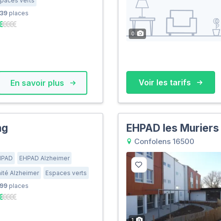
paces verts
39
places
0
Voir les tarifs
En savoir plus
ng
EHPAD les Muriers
Confolens 16500
HPAD
EHPAD Alzheimer
ité Alzheimer
Espaces verts
99
places
1