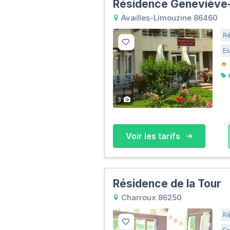
Résidence Geneviève-
Availles-Limouzine 86460
Ré
Es
3
Voir les tarifs
Résidence de la Tour
Charroux 86250
Ré