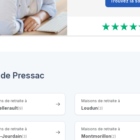
Trouvez la so
 de Pressac
s de retraite à
Maisons de retraite à
llerault
Loudun
(9)
(3)
s de retraite à
Maisons de retraite à
e-Jourdain
Montmorillon
(3)
(2)