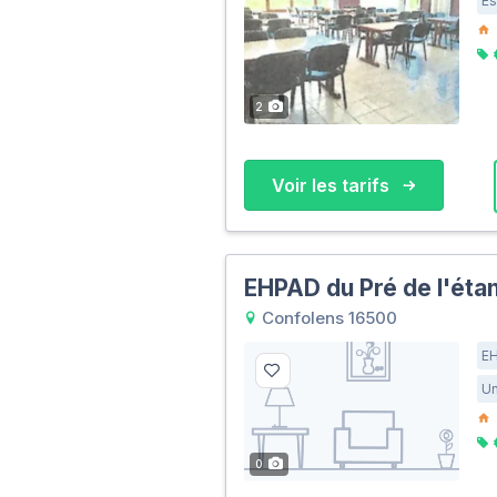
Es
2
Voir les tarifs
EHPAD du Pré de l'éta
Confolens 16500
E
Un
0