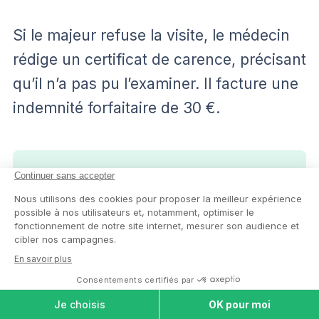
Si le majeur refuse la visite, le médecin
rédige un certificat de carence, précisant
qu’il n’a pas pu l’examiner. Il facture une
indemnité forfaitaire de 30 €.
Bon à savoir :
l’avis médical simple
(nécessaire par exemple pour louer
la maison du majeur et financer son
accueil en maison de retraite) est
COMPARER LES
facturé 25 €.
MAISONS DE
RETRAITE