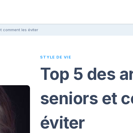
t comment les éviter
STYLE DE VIE
Top 5 des a
seniors et 
éviter