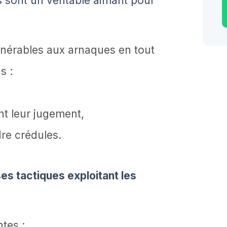
 sont un véritable aimant pour
lnérables aux arnaques en tout
s :
nt leur jugement,
dre crédules.
es tactiques exploitant les
tes :