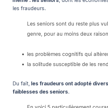
même : les seniors
, dont les économies
les fraudeurs.
Les seniors sont du reste plus vu
genre, pour au moins deux raison
les problèmes cognitifs qui altère
la solitude susceptible de les ren
Du fait,
les fraudeurs ont adopté divers
faiblesses des seniors
.
En voici 5 particulièrement couran