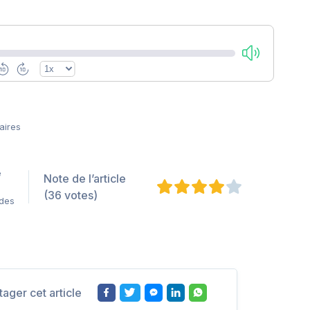
aires
e
Note de l’article
(36 votes)
 des
tager cet article