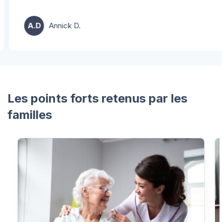
A.D
Annick D.
…
Les points forts retenus par les
familles