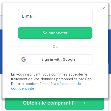
MENU
E-mail
Maisons de retraite Ain
Se connecter
Maisons de retraite et EHPAD
à
Ou
Foissiat (01340)
Obtenez le
comparatif des
En vous inscrivant, vous confirmez accepter le
établissements
adaptés à vos
traitement de vos données personnelles par Cap
Retraite, conformément à la
déclaration de
critères en 3 minutes !
confidentialité
Obtenir le comparatif !