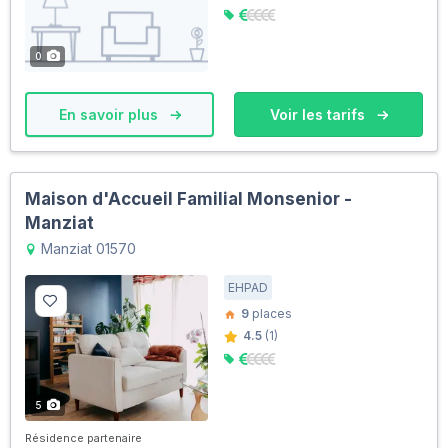
0
En savoir plus
Voir les tarifs
Maison d'Accueil Familial Monsenior -
Manziat
Manziat 01570
EHPAD
9
places
4.5
(1)
5
Résidence partenaire