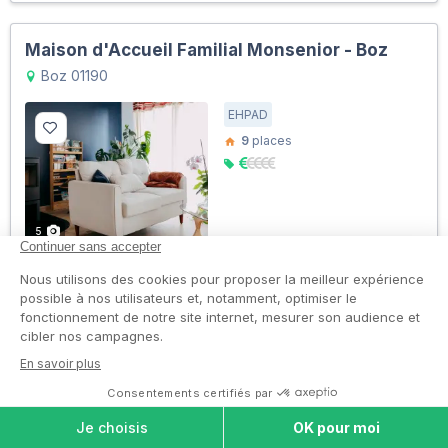
Maison d'Accueil Familial Monsenior - Boz
Boz 01190
EHPAD
9
places
5
Résidence partenaire
En savoir plus
Voir les tarifs
Marpa la Frérie
Manziat 01570