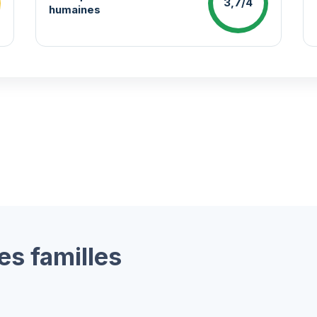
3,7/4
humaines
es familles