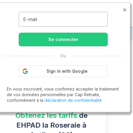
04.83.58.00.07
Disponible de 8h à 20h
MENU
E-mail
raite à Antibes
EHPAD la Roseraie
Se connecter
Ou
Vous cherchez un emploi !
Cap Retraite vous aide à trouver un emploi
Postuler en ligne
En vous inscrivant, vous confirmez accepter le traitement
de vos données personnelles par Cap Retraite,
conformément à la
déclaration de confidentialité
Obtenez les tarifs
de
EHPAD la Roseraie à