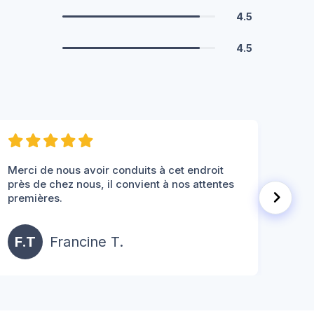
4.5
4.5
Mon m
Merci de nous avoir conduits à cet endroit
bien 
près de chez nous, il convient à nos attentes
pass
premières.
agréa
F.T
Francine T.
P.